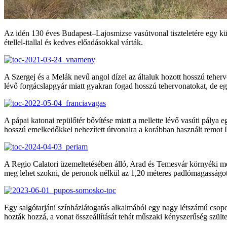
Az idén 130 éves Budapest–Lajosmizse vasútvonal tiszteletére egy kül
étellel-itallal és kedves előadásokkal várták.
A Szergej és a Melák nevű angol dízel az általuk hozott hosszú teherv
lévő forgácslapgyár miatt gyakran fogad hosszú tehervonatokat, de egy 
A pápai katonai repülőtér bővítése miatt a mellette lévő vasúti pálya 
hosszú emelkedőkkel nehezített útvonalra a korábban használt remot 
A Regio Calatori üzemeltetésében álló, Arad és Temesvár környéki mel
meg lehet szokni, de peronok nélkül az 1,20 méteres padlómagasságo
Egy salgótarjáni színházlátogatás alkalmából egy nagy létszámú csopo
hozták hozzá, a vonat összeállítását tehát műszaki kényszerűség szülte