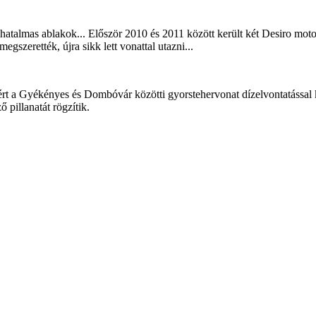
 hatalmas ablakok... Először 2010 és 2011 között került két Desiro motor
szerették, újra sikk lett vonattal utazni...
ért a Gyékényes és Dombóvár közötti gyorstehervonat dízelvontatással 
pillanatát rögzítik.