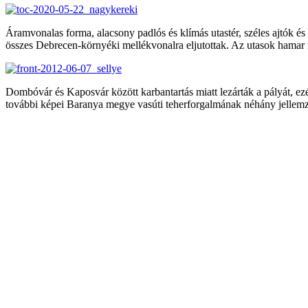
Áramvonalas forma, alacsony padlós és klímás utastér, széles ajtók és
összes Debrecen-környéki mellékvonalra eljutottak. Az utasok hamar meg
Dombóvár és Kaposvár között karbantartás miatt lezárták a pályát, ez
további képei Baranya megye vasúti teherforgalmának néhány jellemző 