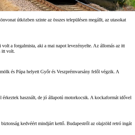
nvonat útközben szinte az összes településen megállt, az utasokat
olt a forgalmista, aki a mai napot levezényelte. Az állomás az itt
tt volt.
lldömölk és Pápa helyett Győr és Veszprémvarsány felől végzik. A
 érkeztek használt, de jó állapotú motorkocsik. A kockaformát idővel
iztonság kedvéért mindjárt kettő. Budapestről az olajzöld retró ingát