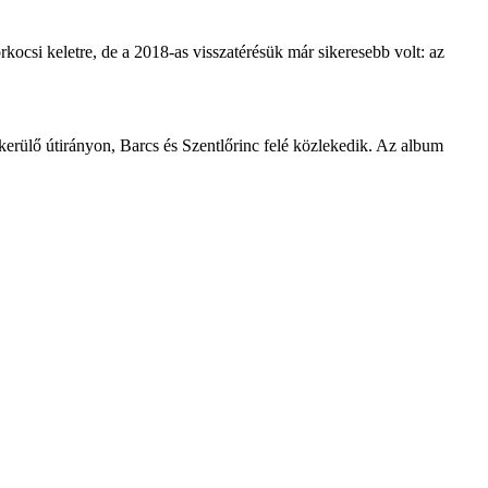
kocsi keletre, de a 2018-as visszatérésük már sikeresebb volt: az
kerülő útirányon, Barcs és Szentlőrinc felé közlekedik. Az album