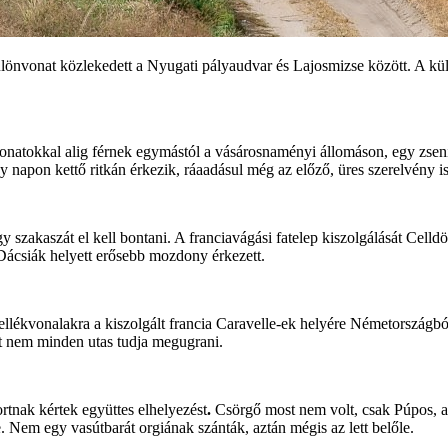
önvonat közlekedett a Nyugati pályaudvar és Lajosmizse között. A külö
onatokkal alig férnek egymástól a vásárosnaményi állomáson, egy zseni v
napon kettő ritkán érkezik, ráaadásul még az előző, üres szerelvény is i
egy szakaszát el kell bontani. A franciavágási fatelep kiszolgálását Ce
Dácsiák helyett erősebb mozdony érkezett.
lékvonalakra a kiszolgált francia Caravelle-ek helyére Németországból
t nem minden utas tudja megugrani.
rtnak kértek együttes elhelyezést
.
Csörgő most nem volt, csak Púpos, a b
. Nem egy vasútbarát orgiának szánták, aztán mégis az lett belőle.