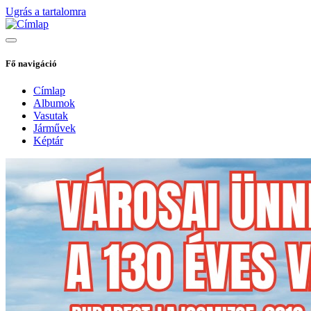
Ugrás a tartalomra
Fő navigáció
Címlap
Albumok
Vasutak
Járművek
Képtár