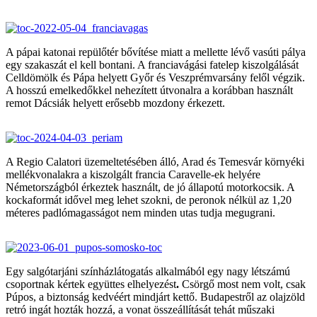
A pápai katonai repülőtér bővítése miatt a mellette lévő vasúti pálya
egy szakaszát el kell bontani. A franciavágási fatelep kiszolgálását
Celldömölk és Pápa helyett Győr és Veszprémvarsány felől végzik.
A hosszú emelkedőkkel nehezített útvonalra a korábban használt
remot Dácsiák helyett erősebb mozdony érkezett.
A Regio Calatori üzemeltetésében álló, Arad és Temesvár környéki
mellékvonalakra a kiszolgált francia Caravelle-ek helyére
Németországból érkeztek használt, de jó állapotú motorkocsik. A
kockaformát idővel meg lehet szokni, de peronok nélkül az 1,20
méteres padlómagasságot nem minden utas tudja megugrani.
Egy salgótarjáni színházlátogatás alkalmából egy nagy létszámú
csoportnak kértek együttes elhelyezést
.
Csörgő most nem volt, csak
Púpos, a biztonság kedvéért mindjárt kettő. Budapestről az olajzöld
retró ingát hozták hozzá, a vonat összeállítását tehát műszaki