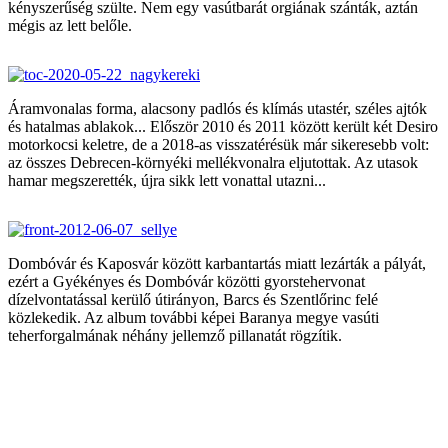
kényszerűség szülte. Nem egy vasútbarát orgiának szánták, aztán
mégis az lett belőle.
Áramvonalas forma, alacsony padlós és klímás utastér, széles ajtók
és hatalmas ablakok... Először 2010 és 2011 között került két Desiro
motorkocsi keletre, de a 2018-as visszatérésük már sikeresebb volt:
az összes Debrecen-környéki mellékvonalra eljutottak. Az utasok
hamar megszerették, újra sikk lett vonattal utazni...
Dombóvár és Kaposvár között karbantartás miatt lezárták a pályát,
ezért a Gyékényes és Dombóvár közötti gyorstehervonat
dízelvontatással kerülő útirányon, Barcs és Szentlőrinc felé
közlekedik. Az album további képei Baranya megye vasúti
teherforgalmának néhány jellemző pillanatát rögzítik.