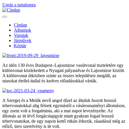
Ugrás a tartalomra
Címlap
Albumok
Fő
Vasutak
navigáció
Járművek
Képtár
Az idén 130 éves Budapest–Lajosmizse vasútvonal tiszteletére egy
különvonat közlekedett a Nyugati pályaudvar és Lajosmizse között.
A különvonat útközben szinte az összes településen megállt, az
utasokat étellel-itallal és kedves előadásokkal várták.
A Szergej és a Melák nevű angol dízel az általuk hozott hosszú
tehervonatokkal alig férnek egymástól a vásárosnaményi állomáson,
egy zseni volt a forgalmista, aki a mai napot levezényelte. Az
állomás az itt lévő forgácslapgyár miatt gyakran fogad hosszú
tehervonatokat, de egy napon kettő ritkán érkezik, ráaadásul még az
előző, üres szerelvény is itt volt.