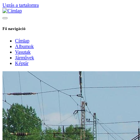
Ugrás a tartalomra
Fő navigáció
Címlap
Albumok
Vasutak
Járművek
Képtár