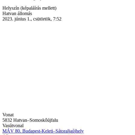
Helyszín (képaláírás mellett)
Hatvan állomás
2023. június 1., csütörtök, 7:52
Vonat
5832 Hatvan–Somoskőújfalu
Vasútvonal
MÁV 80. Budapest-Keleti–Sátoraljaújhely