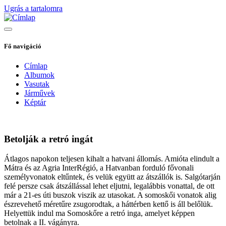
Ugrás a tartalomra
Fő navigáció
Címlap
Albumok
Vasutak
Járművek
Képtár
Betolják a retró ingát
Átlagos napokon teljesen kihalt a hatvani állomás. Amióta elindult a
Mátra és az Agria InterRégió, a Hatvanban forduló fővonali
személyvonatok eltűntek, és velük együtt az átszállók is. Salgótarján
felé persze csak átszállással lehet eljutni, legalábbis vonattal, de ott
már a 21-es úti buszok viszik az utasokat. A somoskői vonatok alig
észrevehető méretűre zsugorodtak, a háttérben kettő is áll belőlük.
Helyettük indul ma Somoskőre a retró inga, amelyet képpen
betolnak a II. vágányra.