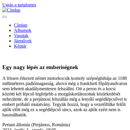
Ugrás a tartalomra
Címlap
Albumok
Fő
Vasutak
navigáció
Járművek
Képtár
Egy nagy lépés az emberiségnek
A frissen érkezett német motorkocsik komoly szépséghibája az 1188
milliméteres padlómagasság, ahová még a frankfurti főpályaudvaron
sem lehetett akadálymentesen felszállni. Ott a peron és a kocsi
közötti két lépcső legfeljebb a mozgáskorlátozottak közlekedését
nehezítette, de a perjámosi felszállás még a lenyíló segédlépcsővel is
embert próbáló mutatvány. Tegyük hozzá, hogy a vezetőfülke felőli
ajtók előtt még ez a segédlépcső sincs, azok az ajtók ezért nem is
használhatók.
Helyszín
Periam állomás (Perjámos, Románia)
(képaláírás
2024. április 3., szerda, 18:05