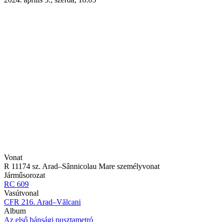
mellett)
Vonat
R 11174 sz. Arad–Sânnicolau Mare személyvonat
Járműsorozat
RC 609
Vasútvonal
CFR 216. Arad–Vălcani
Album
Az első bánsági pusztametró