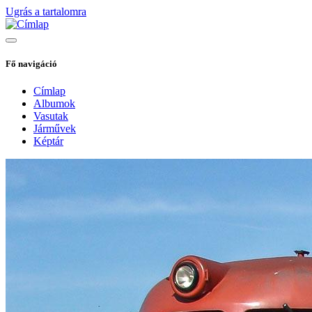
Ugrás a tartalomra
Fő navigáció
Címlap
Albumok
Vasutak
Járművek
Képtár