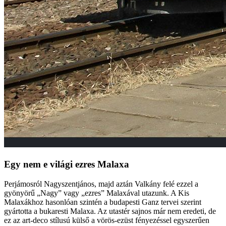
Egy nem e világi ezres Malaxa
Perjámosról Nagyszentjános, majd aztán Valkány felé ezzel a
gyönyörű „Nagy” vagy „ezres” Malaxával utazunk. A Kis
Malaxákhoz hasonlóan szintén a budapesti Ganz tervei szerint
gyártotta a bukaresti Malaxa. Az utastér sajnos már nem eredeti, de
ez az art-deco stílusú külső a vörös-ezüst fényezéssel egyszerűen