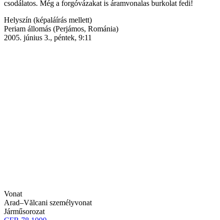
csodálatos. Még a forgóvázakat is áramvonalas burkolat fedi!
Helyszín (képaláírás mellett)
Periam állomás (Perjámos, Románia)
2005. június 3., péntek, 9:11
Vonat
Arad–Vălcani személyvonat
Járműsorozat