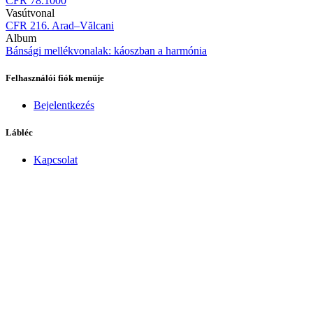
CFR 78.1000
Vasútvonal
CFR 216. Arad–Vălcani
Album
Bánsági mellékvonalak: káoszban a harmónia
Felhasználói fiók menüje
Bejelentkezés
Lábléc
Kapcsolat