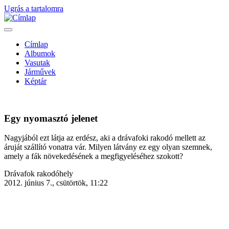
Ugrás a tartalomra
Címlap
Albumok
Fő
Vasutak
navigáció
Járművek
Képtár
Egy nyomasztó jelenet
Nagyjából ezt látja az erdész, aki a drávafoki rakodó mellett az
áruját szállító vonatra vár. Milyen látvány ez egy olyan szemnek,
amely a fák növekedésének a megfigyeléséhez szokott?
Helyszín
Drávafok rakodóhely
(képaláírás
2012. június 7., csütörtök, 11:22
mellett)