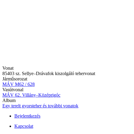
Vonat
85403 sz. Sellye–Drávafok kiszolgáló tehervonat
Járműsorozat
MÁV M62 / 628
Vasútvonal
MÁV 62. Villány–Középrigóc
Album
Egy terelt gyorsteher és további vonatok
Bejelentkezés
Felhasználói
Kapcsolat
fiók
menüje
Lábléc