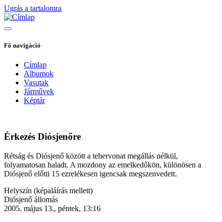
Ugrás a tartalomra
Fő navigáció
Címlap
Albumok
Vasutak
Járművek
Képtár
Érkezés Diósjenőre
Rétság és Diósjenő között a tehervonat megállás nélkül,
folyamatosan haladt. A mozdony az emelkedőkön, különösen a
Diósjenő előtti 15 ezrelékesen igencsak megszenvedett.
Helyszín (képaláírás mellett)
Diósjenő állomás
2005. május 13., péntek, 13:16