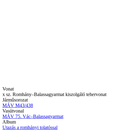
Vonat
x sz. Romhány–Balassagyarmat kiszolgáló tehervonat
Járműsorozat
MÁV M43/438
Vasútvonal
MÁV 75. Vác–Balassagyarmat
Album
Utazás a romhányi tolatóssal