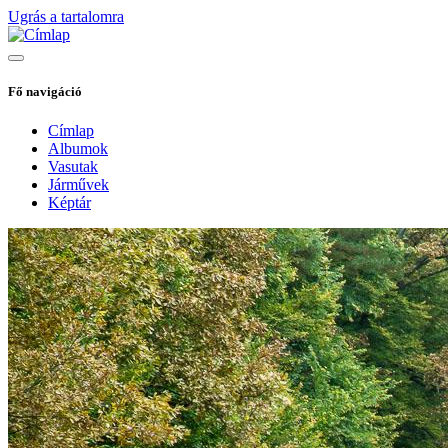
Ugrás a tartalomra
Fő navigáció
Címlap
Albumok
Vasutak
Járművek
Képtár