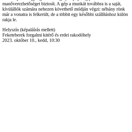
manőverezhetőséget biztosít. A gép a munkát továbbra is a saját,
kívülállók számára nehezen követhető módján végzi: néhány rönk
már a vonatra is felkerült, de a többit egy későbbi szállításhoz külön
rakja le.
Helyszín (képaláírás mellett)
Feketeberek forgalmi kitérő és erdei rakodóhely
2023. október 10., kedd, 10:30