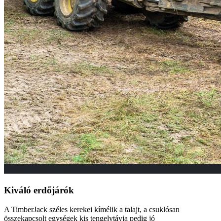
Kiváló erdőjárók
A TimberJack széles kerekei kímélik a talajt, a csuklósan
összekapcsolt egységek kis tengelytávja pedig jó