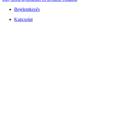
Bejelentkezés
Felhasználói
Kapcsolat
fiók
menüje
Lábléc