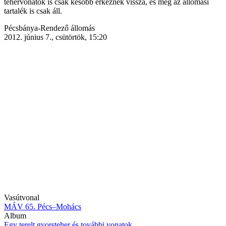
tehervonatok is csak később érkeznek vissza, és még az állomási
tartalék is csak áll.
Helyszín
Pécsbánya-Rendező állomás
(képaláírás
2012. június 7., csütörtök, 15:20
mellett)
Vasútvonal
MÁV 65. Pécs–Mohács
Album
Egy terelt gyorsteher és további vonatok