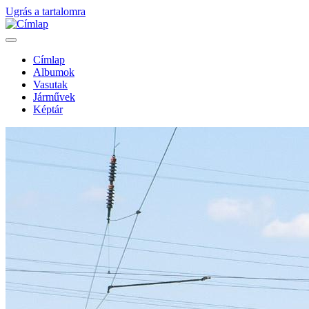
Ugrás a tartalomra
Címlap
Albumok
Fő
Vasutak
navigáció
Járművek
Képtár