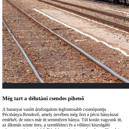
Még tart a délutáni csendes pihenő
A baranyai vasúti áruforgalom legfontosabb csomópontja
Pécsbánya-Rendező, amely nevében még őrzi a pécsi bányászat
emlékét, de nincs már itt semmilyen bánya. Túl korán vagyunk itt,
az állomás szinte üres, a szentlőrinci és a villányi kiszolgáló