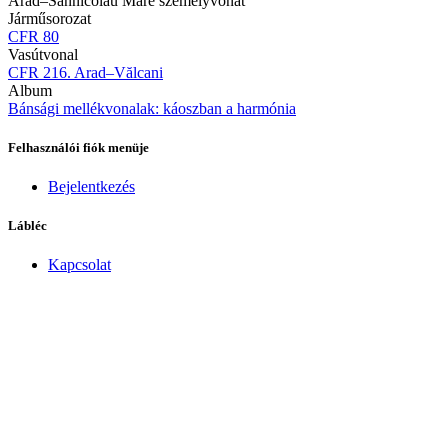
Arad–Sânnicolau Mare személyvonat
Járműsorozat
CFR 80
Vasútvonal
CFR 216. Arad–Vălcani
Album
Bánsági mellékvonalak: káoszban a harmónia
Felhasználói fiók menüje
Bejelentkezés
Lábléc
Kapcsolat