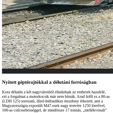
Nyitott géptérajtókkal a délutáni forróságban
Kora délután a két nagyvárosból elindulnak az emberek hazafelé,
ezt a forgalmat a motorkocsik már nem bírnák. Arad felől ez a 80-as
(LDH 125) sorozatú, dízel-hidraulikus mozdony érkezett, ami a
Magyarországra exportált M47-esek nagy testvére 1250 lóerővel,
100-as csúcssebességgel, de mindössze 17 tonnás, „mellékvonali”