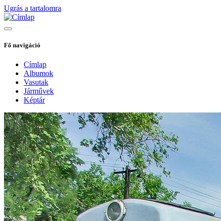
Ugrás a tartalomra
Fő navigáció
Címlap
Albumok
Vasutak
Járművek
Képtár