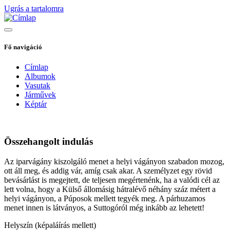
Ugrás a tartalomra
Fő navigáció
Címlap
Albumok
Vasutak
Járművek
Képtár
Összehangolt indulás
Az iparvágány kiszolgáló menet a helyi vágányon szabadon mozog,
ott áll meg, és addig vár, amíg csak akar. A személyzet egy rövid
bevásárlást is megejtett, de teljesen megértenénk, ha a valódi cél az
lett volna, hogy a Külső állomásig hátralévő néhány száz métert a
helyi vágányon, a Púposok mellett tegyék meg. A párhuzamos
menet innen is látványos, a Suttogóról még inkább az lehetett!
Helyszín (képaláírás mellett)