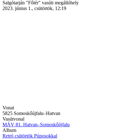
Salgótarján "Főtér" vasúti megállóhely
2023. június 1., csütörtök, 12:19
Vonat
5825 Somoskőújfalu–Hatvan
Vasútvonal
MÁV 81. Hatvan–Somoskőújfalu
Album
Retró csütörtök Púposokkal