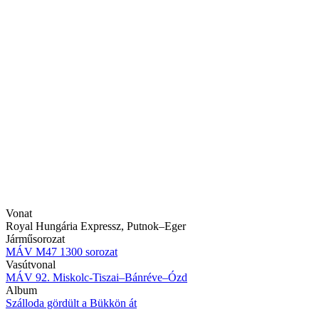
Vonat
Royal Hungária Expressz, Putnok–Eger
Járműsorozat
MÁV M47 1300 sorozat
Vasútvonal
MÁV 92. Miskolc-Tiszai–Bánréve–Ózd
Album
Szálloda gördült a Bükkön át