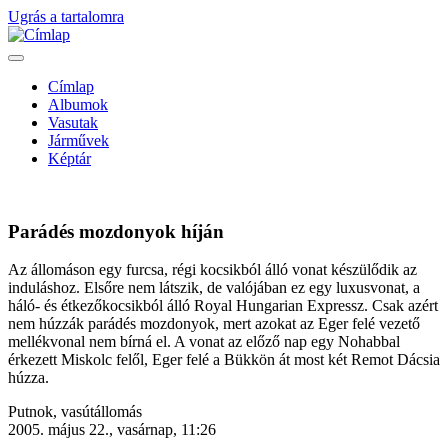
Ugrás a tartalomra
Címlap
Albumok
Fő
Vasutak
navigáció
Járművek
Képtár
Parádés mozdonyok híján
Az állomáson egy furcsa, régi kocsikból álló vonat készülődik az
induláshoz. Elsőre nem látszik, de valójában ez egy luxusvonat, a
háló- és étkezőkocsikból álló Royal Hungarian Expressz. Csak azért
nem húzzák parádés mozdonyok, mert azokat az Eger felé vezető
mellékvonal nem bírná el. A vonat az előző nap egy Nohabbal
érkezett Miskolc felől, Eger felé a Bükkön át most két Remot Dácsia
húzza.
Helyszín
Putnok, vasútállomás
(képaláírás
2005. május 22., vasárnap, 11:26
mellett)