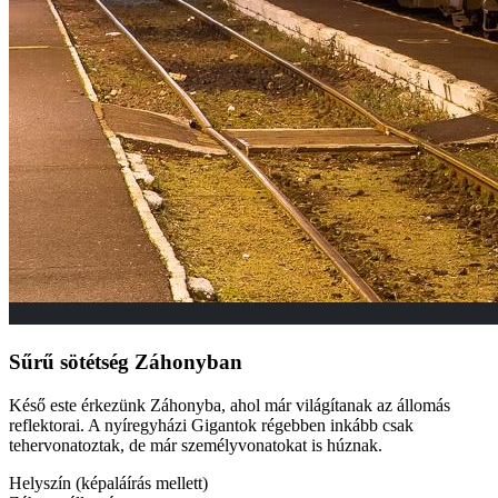
Sűrű sötétség Záhonyban
Késő este érkezünk Záhonyba, ahol már világítanak az állomás
reflektorai. A nyíregyházi Gigantok régebben inkább csak
tehervonatoztak, de már személyvonatokat is húznak.
Helyszín (képaláírás mellett)