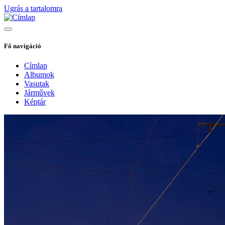
Ugrás a tartalomra
Fő navigáció
Címlap
Albumok
Vasutak
Járművek
Képtár