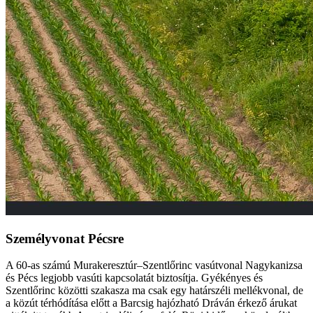
Személyvonat Pécsre
A 60-as számú Murakeresztúr–Szentlőrinc vasútvonal Nagykanizsa
és Pécs legjobb vasúti kapcsolatát biztosítja. Gyékényes és
Szentlőrinc közötti szakasza ma csak egy határszéli mellékvonal, de
a közút térhódítása előtt a Barcsig hajózható Dráván érkező árukat