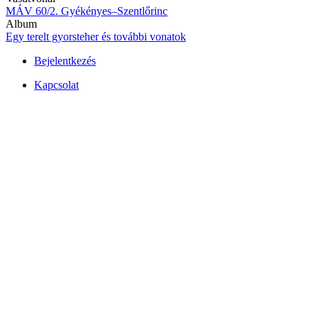
MÁV 60/2. Gyékényes–Szentlőrinc
Album
Egy terelt gyorsteher és további vonatok
Bejelentkezés
Felhasználói
Kapcsolat
fiók
menüje
Lábléc