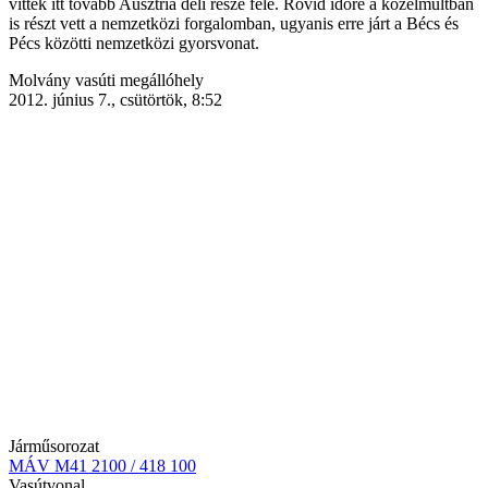
vitték itt tovább Ausztria déli része felé. Rövid időre a közelmúltban
is részt vett a nemzetközi forgalomban, ugyanis erre járt a Bécs és
Pécs közötti nemzetközi gyorsvonat.
Helyszín
Molvány vasúti megállóhely
(képaláírás
2012. június 7., csütörtök, 8:52
mellett)
Járműsorozat
MÁV M41 2100 / 418 100
Vasútvonal