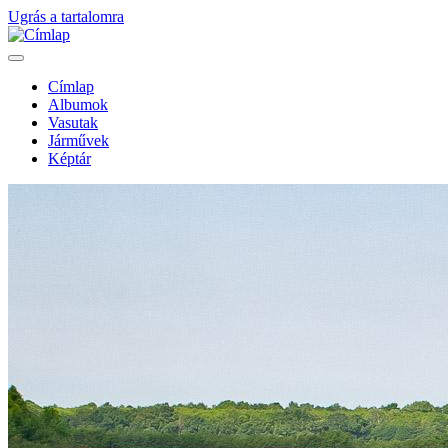
Ugrás a tartalomra
Címlap
Albumok
Fő
Vasutak
navigáció
Járművek
Képtár