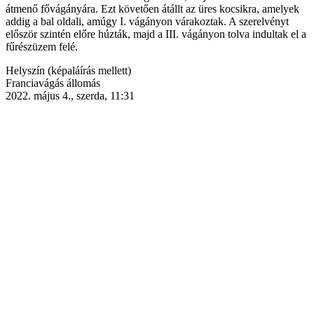
átmenő fővágányára. Ezt követően átállt az üres kocsikra, amelyek
addig a bal oldali, amúgy I. vágányon várakoztak. A szerelvényt
először szintén előre húzták, majd a III. vágányon tolva indultak el a
fűrészüzem felé.
Helyszín (képaláírás mellett)
Franciavágás állomás
2022. május 4., szerda, 11:31