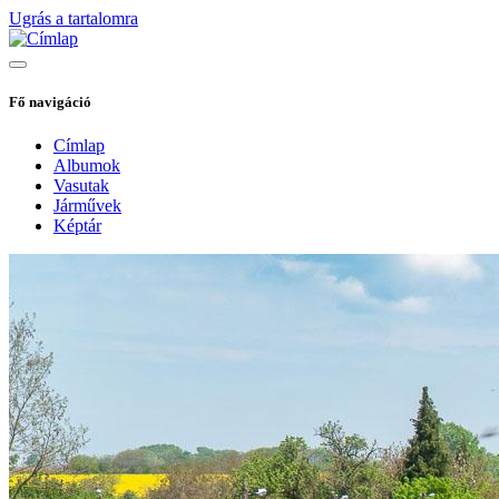
Ugrás a tartalomra
Fő navigáció
Címlap
Albumok
Vasutak
Járművek
Képtár