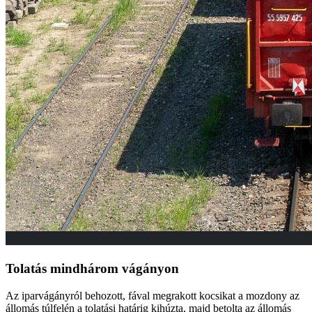
Tolatás mindhárom vágányon
Az iparvágányról behozott, fával megrakott kocsikat a mozdony az
állomás túlfelén a tolatási határig kihúzta, majd betolta az állomás