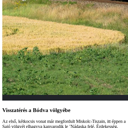
Visszatérés a Bódva völgyébe
Az első, kétkocsis vonat már megfordult Miskolc-Tiszain, itt éppen a
Sajó völgyét elhagyva kanyarodik le ’Nádaska felé. Érdekesség,