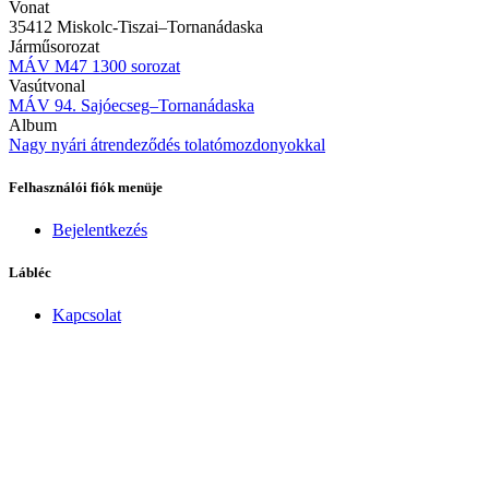
Vonat
35412 Miskolc-Tiszai–Tornanádaska
Járműsorozat
MÁV M47 1300 sorozat
Vasútvonal
MÁV 94. Sajóecseg–Tornanádaska
Album
Nagy nyári átrendeződés tolatómozdonyokkal
Felhasználói fiók menüje
Bejelentkezés
Lábléc
Kapcsolat