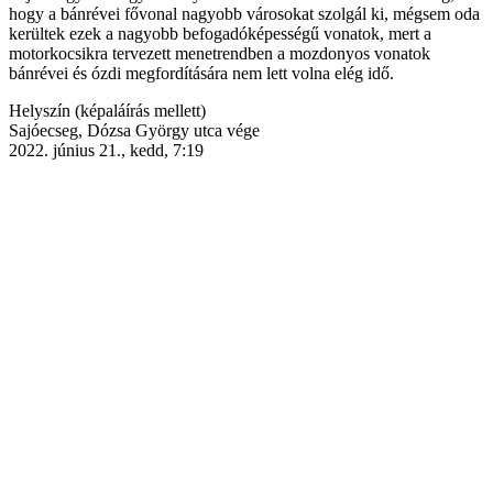
hogy a bánrévei fővonal nagyobb városokat szolgál ki, mégsem oda
kerültek ezek a nagyobb befogadóképességű vonatok, mert a
motorkocsikra tervezett menetrendben a mozdonyos vonatok
bánrévei és ózdi megfordítására nem lett volna elég idő.
Helyszín (képaláírás mellett)
Sajóecseg, Dózsa György utca vége
2022. június 21., kedd, 7:19