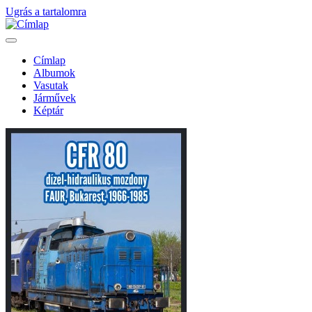
Ugrás a tartalomra
Címlap
Albumok
Fő
Vasutak
navigáció
Járművek
Képtár