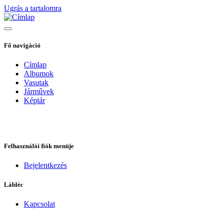
Ugrás a tartalomra
Fő navigáció
Címlap
Albumok
Vasutak
Járművek
Képtár
Felhasználói fiók menüje
Bejelentkezés
Lábléc
Kapcsolat