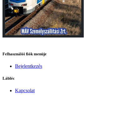
Felhasználói fiók menüje
Bejelentkezés
Lábléc
Kapcsolat