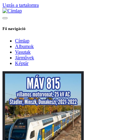
Ugrás a tartalomra
Fő navigáció
Címlap
Albumok
Vasutak
Járművek
Képtár